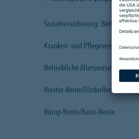
Sozialversicherung: Beitragssätz
Kranken- und Pflegeversicherung
Betriebliche Altersvorsorge (bAV)
Riester-Rente/FörderRente: Zula
Rürup-Rente/Basis-Rente