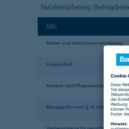
Sozialversicherung: Beitragsbe
BBG
Renten- und Arbeitslosenversicherung
Knappschaft
Kranken- und Pflegeversicherung
Bezugsgröße nach § 18 SGB IV
Verdienstgrenze für geringfügige Beschä