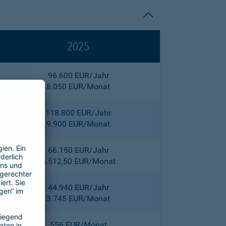
2025
96.600 EUR/Jahr
8.050 EUR/Monat
118.800 EUR/Jahr
9.900 EUR/Monat
66.150 EUR/Jahr
5.512,50 EUR/Monat
44.940 EUR/Jahr
3.745 EUR/Monat
556 EUR/Monat