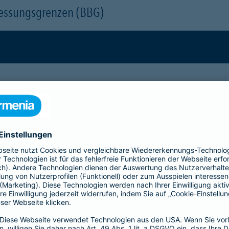
messungsgrenzen (BBG)
ftigung