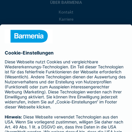
ÜBER BARMENIA
Kontakt
Karriere
Presse
Unternehmen
Anfahrt
Affiliate-Partner werden
Barmenia ist Teil der BarmeniaGothaer
BELIEBTE SEITEN
Kranken-Zusatzversicherung
Tierversicherungen
Haftpflichtversicherung
Hausratversicherung
SERVICE
Adresse ändern
Schaden melden