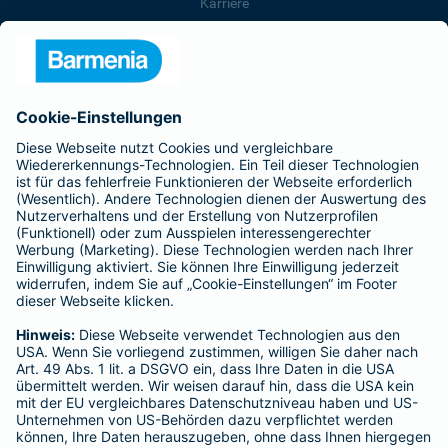
Karriere
Presse
Unternehmen
Anfahrt
Affiliate-Partner werden
Barmenia ist Teil der BarmeniaGothaer
BELIEBTE SEITEN
Kranken-Zusatzversicherung
Tierversicherungen
Haftpflichtversicherung
Hausratversicherung
SERVICE
Adresse ändern
Schaden melden
Kilometerstandsmeldung
Serviceübersicht